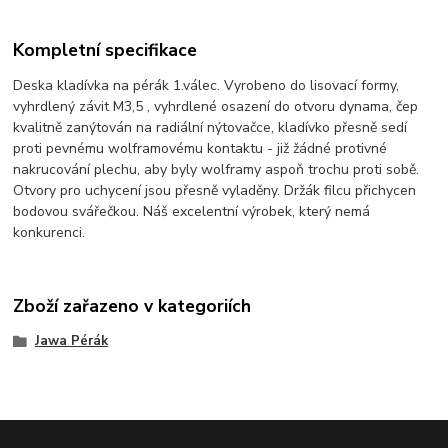
Kompletní specifikace
Deska kladívka na pérák 1.válec. Vyrobeno do lisovací formy,
vyhrdlený závit M3,5 , vyhrdlené osazení do otvoru dynama, čep
kvalitně zanýtován na radiální nýtovačce, kladívko přesně sedí
proti pevnému wolframovému kontaktu - již žádné protivné
nakrucování plechu, aby byly wolframy aspoň trochu proti sobě.
Otvory pro uchycení jsou přesně vyladěny. Držák filcu přichycen
bodovou svářečkou. Náš excelentní výrobek, který nemá
konkurenci.
Zboží zařazeno v kategoriích
Jawa Pérák