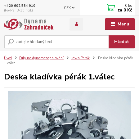
0
ks
+420 602 584 910
CZK
za
0 Kč
(Po-Pá, 8-15 hod.)
Menu
Hledat
Úvod
Díly na dynamozapalování
Jawa Pérák
Deska kladívka pérák
1.válec
Deska kladívka pérák 1.válec