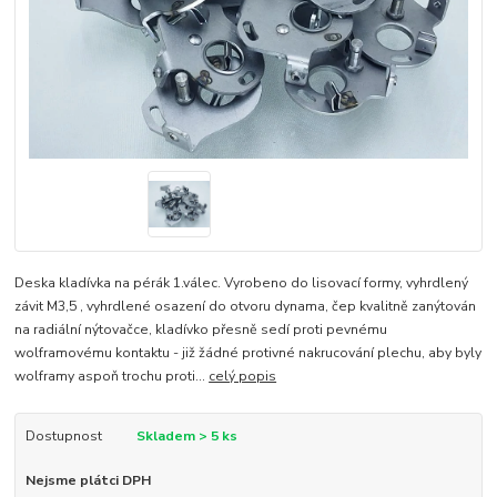
Deska kladívka na pérák 1.válec. Vyrobeno do lisovací formy, vyhrdlený
závit M3,5 , vyhrdlené osazení do otvoru dynama, čep kvalitně zanýtován
na radiální nýtovačce, kladívko přesně sedí proti pevnému
wolframovému kontaktu - již žádné protivné nakrucování plechu, aby byly
wolframy aspoň trochu proti...
celý popis
Dostupnost
Skladem > 5 ks
Nejsme plátci DPH