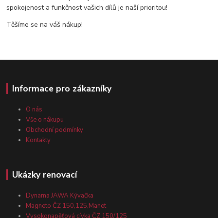
spokojenost a funkčnost vašich dílů je naší prioritou!
Těšíme se na váš nákup!
Informace pro zákazníky
O nás
Vše o nákupu
Obchodní podmínky
Kontakty
Ukázky renovací
Dynama JAWA Kývačka
Magneto ČZ 150,125,Manet
Vysokonapěťová cívka ČZ 150/125