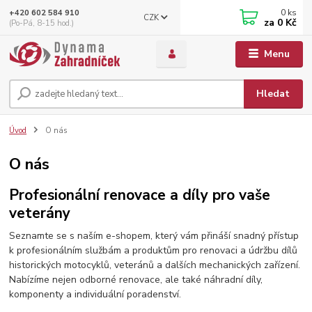
0
ks
+420 602 584 910
CZK
za
0 Kč
(Po-Pá, 8-15 hod.)
Menu
Hledat
Úvod
O nás
O nás
Profesionální renovace a díly pro vaše
veterány
Seznamte se s naším e-shopem, který vám přináší snadný přístup
k profesionálním službám a produktům pro renovaci a údržbu dílů
historických motocyklů, veteránů a dalších mechanických zařízení.
Nabízíme nejen odborné renovace, ale také náhradní díly,
komponenty a individuální poradenství.