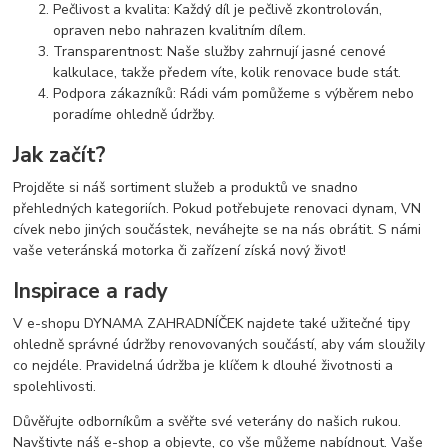
Pečlivost a kvalita: Každý díl je pečlivě zkontrolován,
opraven nebo nahrazen kvalitním dílem.
Transparentnost: Naše služby zahrnují jasné cenové
kalkulace, takže předem víte, kolik renovace bude stát.
Podpora zákazníků: Rádi vám pomůžeme s výběrem nebo
poradíme ohledně údržby.
Jak začít?
Projděte si náš sortiment služeb a produktů ve snadno
přehledných kategoriích. Pokud potřebujete renovaci dynam, VN
cívek nebo jiných součástek, neváhejte se na nás obrátit. S námi
vaše veteránská motorka či zařízení získá nový život!
Inspirace a rady
V e-shopu DYNAMA ZAHRADNÍČEK najdete také užitečné tipy
ohledně správné údržby renovovaných součástí, aby vám sloužily
co nejdéle. Pravidelná údržba je klíčem k dlouhé životnosti a
spolehlivosti.
Důvěřujte odborníkům a svěřte své veterány do našich rukou.
Navštivte náš e-shop a objevte, co vše můžeme nabídnout. Vaše