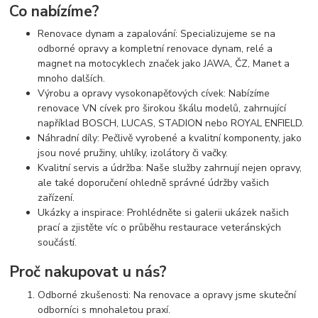
Co nabízíme?
Renovace dynam a zapalování: Specializujeme se na
odborné opravy a kompletní renovace dynam, relé a
magnet na motocyklech značek jako JAWA, ČZ, Manet a
mnoho dalších.
Výrobu a opravy vysokonapěťových cívek: Nabízíme
renovace VN cívek pro širokou škálu modelů, zahrnující
například BOSCH, LUCAS, STADION nebo ROYAL ENFIELD.
Náhradní díly: Pečlivě vyrobené a kvalitní komponenty, jako
jsou nové pružiny, uhlíky, izolátory či vačky.
Kvalitní servis a údržba: Naše služby zahrnují nejen opravy,
ale také doporučení ohledně správné údržby vašich
zařízení.
Ukázky a inspirace: Prohlédněte si galerii ukázek našich
prací a zjistěte víc o průběhu restaurace veteránských
součástí.
Proč nakupovat u nás?
Odborné zkušenosti: Na renovace a opravy jsme skuteční
odborníci s mnohaletou praxí.