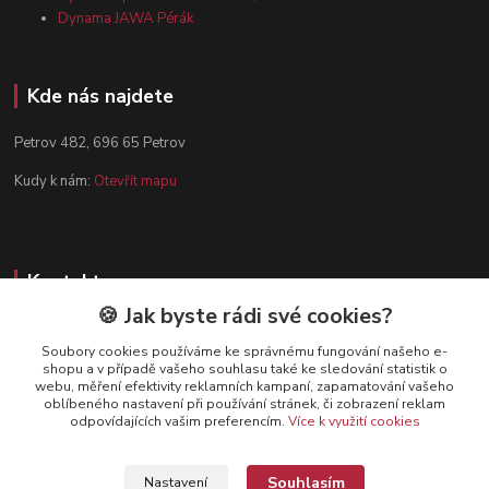
Dynama JAWA Pérák
Kde nás najdete
Petrov 482, 696 65 Petrov
Kudy k nám:
Otevřít mapu
Kontakty
🍪 Jak byste rádi své cookies?
Zákaznická podpora
+420 602 584 910
Soubory cookies používáme ke správnému fungování našeho e-
shopu a v případě vašeho souhlasu také ke sledování statistik o
(Po-Pá, 8-15 hod.)
webu, měření efektivity reklamních kampaní, zapamatování vašeho
oblíbeného nastavení při používání stránek, či zobrazení reklam
info@dynamazahradnicek.cz
odpovídajících vašim preferencím.
Více k využití cookies
Souhlasím
Nastavení