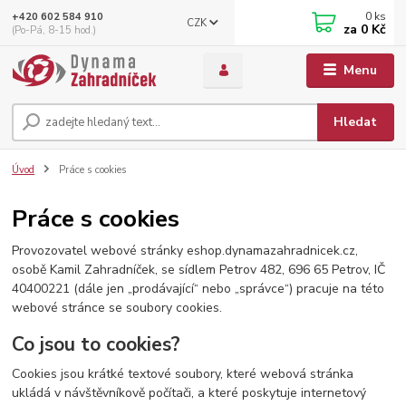
0
ks
+420 602 584 910
CZK
za
0 Kč
(Po-Pá, 8-15 hod.)
Menu
Hledat
Úvod
Práce s cookies
Práce s cookies
Provozovatel webové stránky eshop.dynamazahradnicek.cz,
osobě Kamil Zahradníček, se sídlem Petrov 482, 696 65 Petrov, IČ
40400221 (dále jen „prodávající“ nebo „správce“) pracuje na této
webové stránce se soubory cookies.
Co jsou to cookies?
Cookies jsou krátké textové soubory, které webová stránka
ukládá v návštěvníkově počítači, a které poskytuje internetový