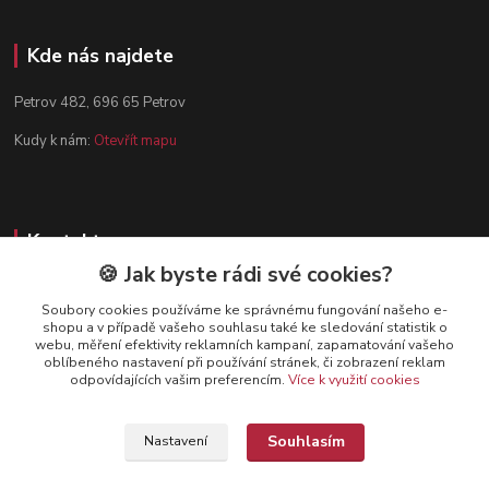
Kde nás najdete
Petrov 482, 696 65 Petrov
Kudy k nám:
Otevřít mapu
Kontakty
🍪 Jak byste rádi své cookies?
Zákaznická podpora
+420 602 584 910
Soubory cookies používáme ke správnému fungování našeho e-
shopu a v případě vašeho souhlasu také ke sledování statistik o
(Po-Pá, 8-15 hod.)
webu, měření efektivity reklamních kampaní, zapamatování vašeho
oblíbeného nastavení při používání stránek, či zobrazení reklam
info@dynamazahradnicek.cz
odpovídajících vašim preferencím.
Více k využití cookies
Souhlasím
Nastavení