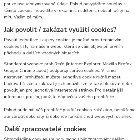
pouze pseudonymizované údaje. Pokud nevyjádříte souhlas s
těmito cookies, neuvidíte v reklamních sděleních obsah ušitý na
míru Vašim zájmům.
Jak povolit / zakázat využití cookies?
Povolit jednotlivé skupiny cookies je možné prostřednictvím
cookies lišty na našem webu, která se vám objeví při prvním
příchodu a dalších vhodných situacích.
Standardní webové prohlížeče (Internet Explorer, Mozilla Firefox,
Google Chrome apod.) podporují správu cookies. V rámci
nastavení prohlížečů můžete jednotlivé cookie ručně mazat,
blokovat či zcela zakázat jejich použití, lze je také blokovat nebo
povolit jen pro jednotlivé internetové stránky. Pro detailnější
informace, prosím, použijte nápovědu vašeho prohlížeče.
Pokud bude mít váš prohlížeč použití cookies zakázáno, nemůžeme
ale zaručit dokonalý, či dokonce funkční chod webových stránek.
Další zpracovatelé cookies
Shromážděné cookies soubory mohou být zpracovány dalšími