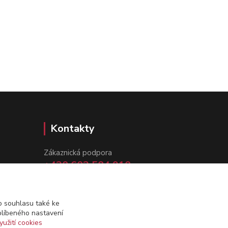
Kontakty
Zákaznická podpora
+420 602 584 910
(Po-Pá, 8-15 hod.)
info@dynamazahradnicek.cz
 souhlasu také ke
blíbeného nastavení
yužití cookies