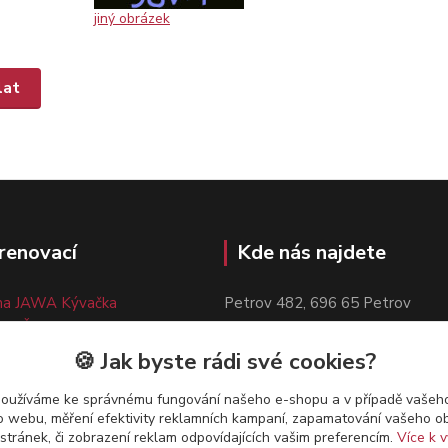
jiný obrázek
renovací
Kde nás najdete
a JAWA Kývačka
Petrov 482, 696 65 Petrov
to ČZ 150,125,Manet
Kudy k nám:
Otevřít mapu
napěťová cívka ČZ 150/125
🍪 Jak byste rádi své cookies?
a JAWA Pérák
používáme ke správnému fungování našeho e-shopu a v případě vašeho
k o webu, měření efektivity reklamních kampaní, zapamatování vašeho o
 stránek, či zobrazení reklam odpovídajících vašim preferencím.
Více k v