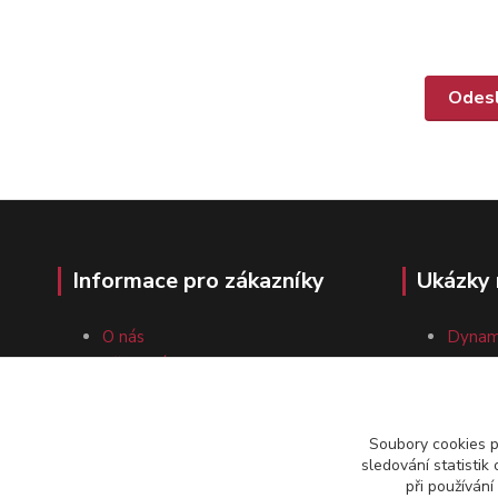
Informace pro zákazníky
Ukázky 
O nás
Dynam
Vše o nákupu
Magne
Obchodní podmínky
Vysoko
Kontakty
Dynam
Soubory cookies 
sledování statisti
při používání