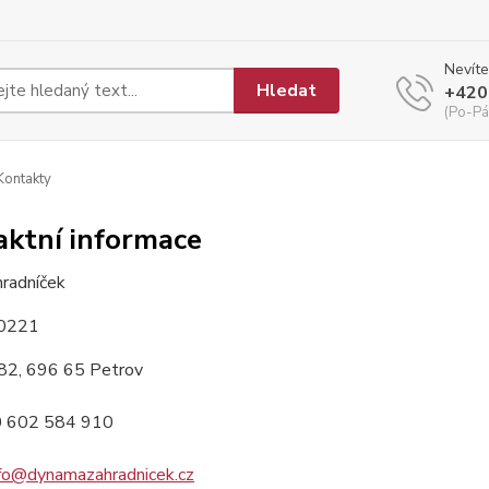
Nevíte
Hledat
+420
(Po-Pá
ontakty
aktní informace
hradníček
00221
82, 696 65 Petrov
0 602 584 910
nfo@dynamazahradnicek.cz