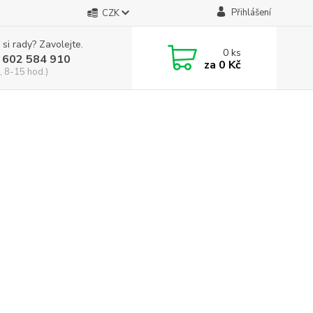
Přihlášení
CZK
 si rady? Zavolejte.
0
ks
 602 584 910
za
0 Kč
, 8-15 hod.)