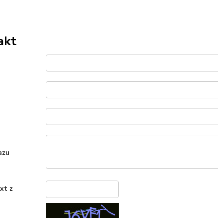
akt
azu
xt z
*