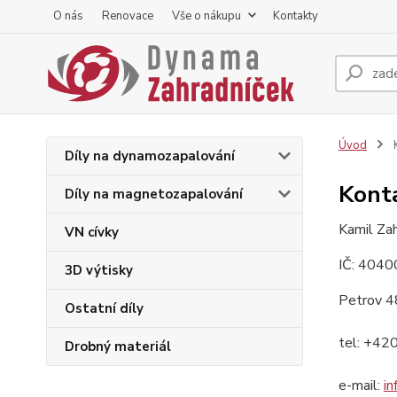
O nás
Renovace
Vše o nákupu
Kontakty
Úvod
K
Díly na dynamozapalování
Kont
Díly na magnetozapalování
Kamil Za
VN cívky
IČ: 404
3D výtisky
Petrov 4
Ostatní díly
tel: +42
Drobný materiál
e-mail:
i