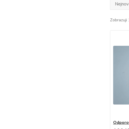
Nejnově
Zobrazuji 
Odporo