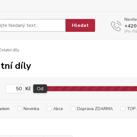
Nevíte
Hledat
+420
(Po-Pá
statní díly
tní díly
Kč
Od
adem
Novinka
Akce
Doprava ZDARMA
TOP 