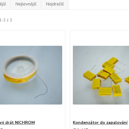
jší
Nejlevnější
Nejdražší
1-2 z 2
vý drát NICHROM
Kondenzátor do zapalování