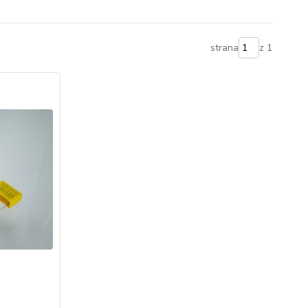
strana
z 1