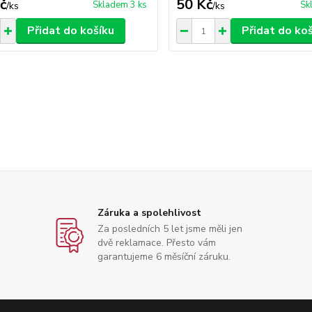
č
50 Kč
Skladem 3 ks
Sk
/
ks
/
ks
Přidat do košíku
Přidat do ko
Záruka a spolehlivost
Za posledních 5 let jsme měli jen
dvě reklamace. Přesto vám
garantujeme 6 měsíční záruku.