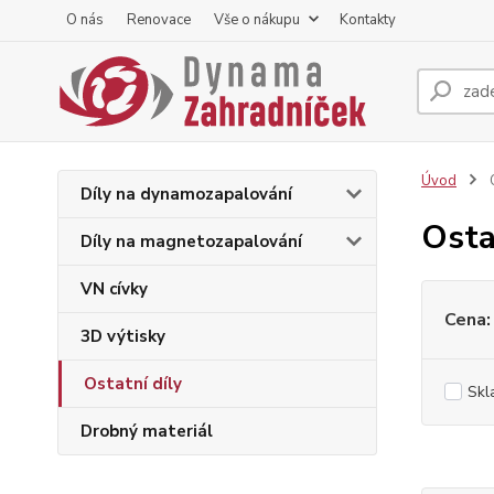
O nás
Renovace
Vše o nákupu
Kontakty
Úvod
O
Díly na dynamozapalování
Osta
Díly na magnetozapalování
VN cívky
Cena:
3D výtisky
Ostatní díly
Skl
Drobný materiál