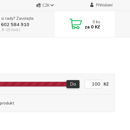
Přihlášení
CZK
 si rady? Zavolejte.
0
ks
 602 584 910
za
0 Kč
, 8-15 hod.)
Do
Kč
produkt