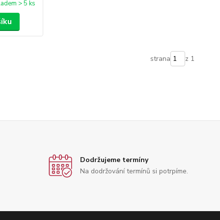
ladem > 5 ks
šíku
strana
z 1
Dodržujeme termíny
Na dodržování termínů si potrpíme.