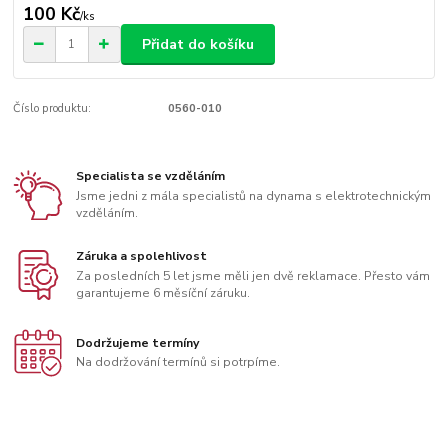
100 Kč
/
ks
Přidat do košíku
Číslo produktu:
0560-010
Specialista se vzděláním
Jsme jedni z mála specialistů na dynama s elektrotechnickým
vzděláním.
Záruka a spolehlivost
Za posledních 5 let jsme měli jen dvě reklamace. Přesto vám
garantujeme 6 měsíční záruku.
Dodržujeme termíny
Na dodržování termínů si potrpíme.