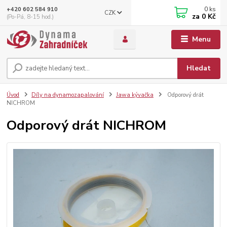
0
ks
+420 602 584 910
CZK
za
0 Kč
(Po-Pá, 8-15 hod.)
Menu
Hledat
Úvod
Díly na dynamozapalování
Jawa kývačka
Odporový drát
NICHROM
Odporový drát NICHROM