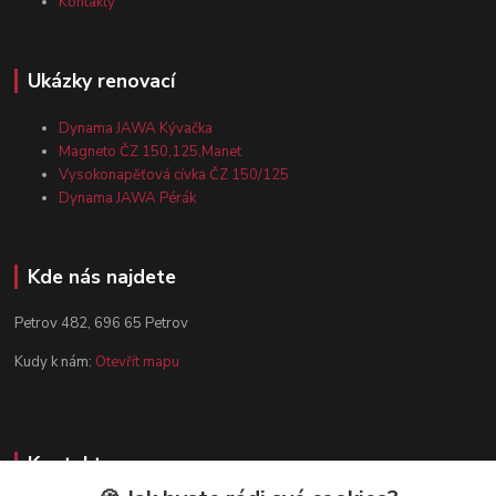
Kontakty
Ukázky renovací
Dynama JAWA Kývačka
Magneto ČZ 150,125,Manet
Vysokonapěťová cívka ČZ 150/125
Dynama JAWA Pérák
Kde nás najdete
Petrov 482, 696 65 Petrov
Kudy k nám:
Otevřít mapu
Kontakty