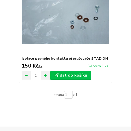
Izolace pevného kontaktu přerušovače STADION
150 Kč
Skladem 1 ks
/
ks
Přidat do košíku
strana
z 1