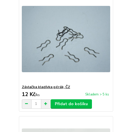
Závlačka kladívka pérák, ČZ
12 Kč
Skladem > 5 ks
/
ks
Přidat do košíku