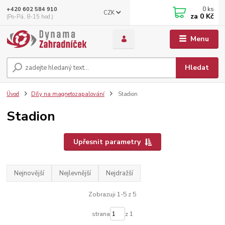
0
ks
+420 602 584 910
CZK
za
0 Kč
(Po-Pá, 8-15 hod.)
Menu
Hledat
Úvod
Díly na magnetozapalování
Stadion
Stadion
Upřesnit parametry
Nejnovější
Nejlevnější
Nejdražší
Zobrazuji 1-5 z 5
strana
z 1