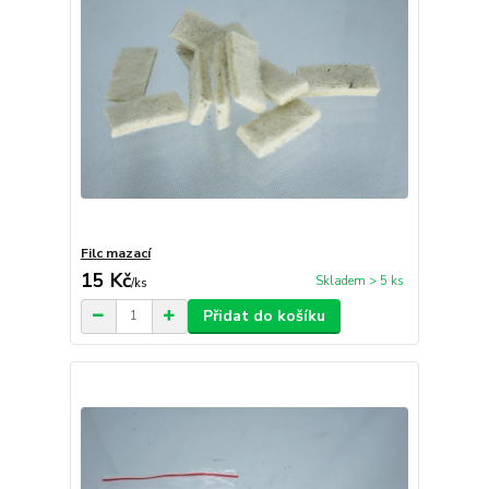
Filc mazací
15 Kč
Skladem > 5 ks
/
ks
Přidat do košíku