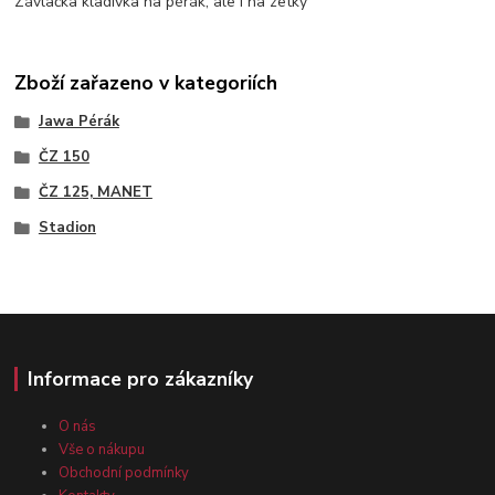
Závlačka kladívka na pérák, ale i na zetky
Zboží zařazeno v kategoriích
Jawa Pérák
ČZ 150
ČZ 125, MANET
Stadion
Informace pro zákazníky
O nás
Vše o nákupu
Obchodní podmínky