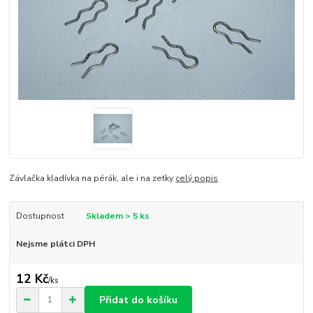
Závlačka kladívka na pérák, ale i na zetky
celý popis
Dostupnost
Skladem > 5 ks
Nejsme plátci DPH
12 Kč
/
ks
Přidat do košíku