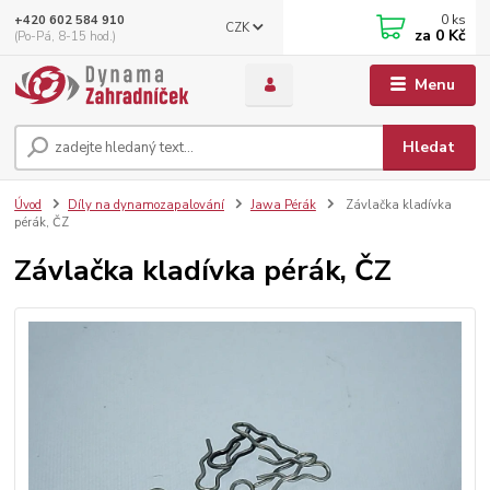
0
ks
+420 602 584 910
CZK
za
0 Kč
(Po-Pá, 8-15 hod.)
Menu
Hledat
Úvod
Díly na dynamozapalování
Jawa Pérák
Závlačka kladívka
pérák, ČZ
Závlačka kladívka pérák, ČZ