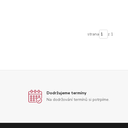
strana
z 1
Dodržujeme termíny
Na dodržování termínů si potrpíme.