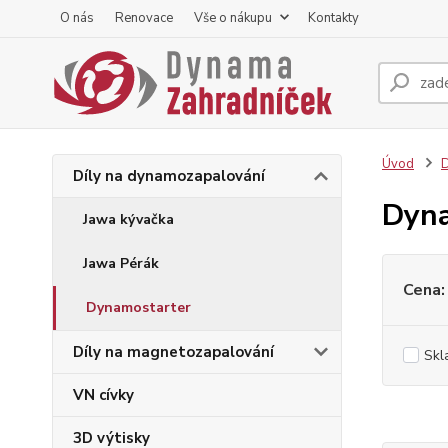
O nás
Renovace
Vše o nákupu
Kontakty
Úvod
D
Díly na dynamozapalování
Dyna
Jawa kývačka
Jawa Pérák
Cena:
Dynamostarter
Díly na magnetozapalování
Skl
VN cívky
3D výtisky