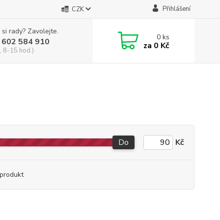
Přihlášení
CZK
 si rady? Zavolejte.
0
ks
 602 584 910
za
0 Kč
, 8-15 hod.)
Do
Kč
produkt