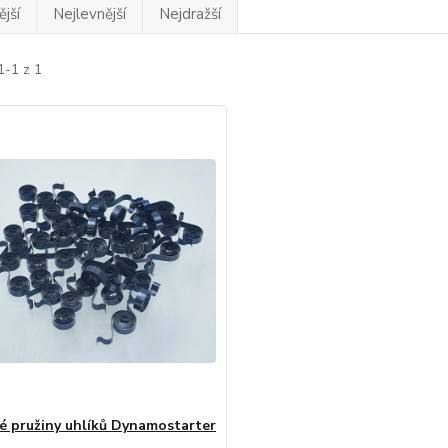
jší
Nejlevnější
Nejdražší
1-1 z 1
né pružiny uhlíků Dynamostarter