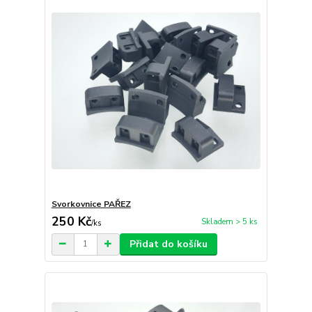
Svorkovnice PAŘEZ
250 Kč
Skladem > 5 ks
/
ks
Přidat do košíku