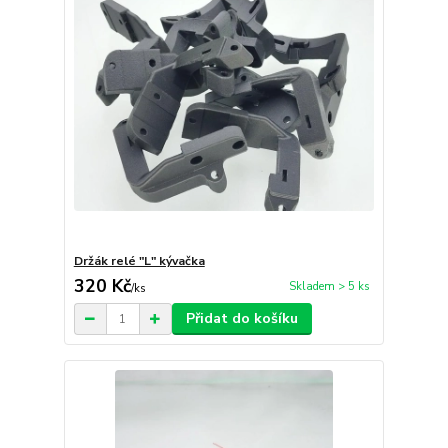
Držák relé "L" kývačka
320 Kč
Skladem > 5 ks
/
ks
Přidat do košíku