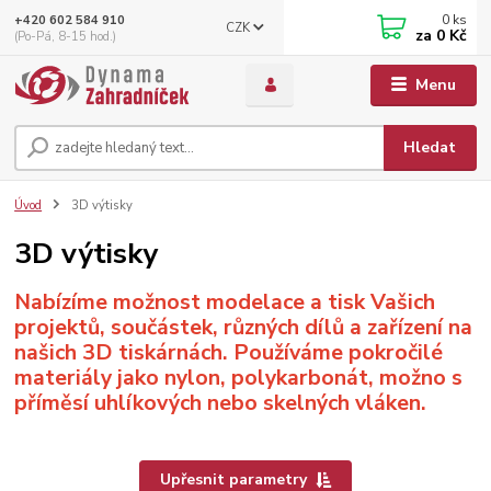
0
ks
+420 602 584 910
CZK
za
0 Kč
(Po-Pá, 8-15 hod.)
Menu
Hledat
Úvod
3D výtisky
3D výtisky
Nabízíme možnost modelace a tisk Vašich
projektů, součástek, různých dílů a zařízení na
našich 3D tiskárnách. Používáme pokročilé
materiály jako nylon, polykarbonát, možno s
příměsí uhlíkových nebo skelných vláken.
Upřesnit parametry