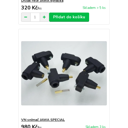
Držák relé JAWA kývačka
320 Kč
Skladem > 5 ks
/
ks
Přidat do košíku
VN snímač JAWA SPECIAL
980 Kč
Skladem 3 ks
/
ks