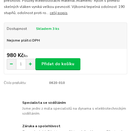
přesnosti. Použitý elektroizolační materiál /filament/ nylon s příměsí
skelných vláken vyniká velkou pevností. Výborná tepelná odolnost 190
stupňů, odolnost proti ro...
celý popis
Dostupnost
Skladem 3 ks
Nejsme plátci DPH
980 Kč
/
ks
Přidat do košíku
Číslo produktu:
0620-010
Specialista se vzděláním
Jsme jedni z mála specialistů na dynama s elektrotechnickým
vzděláním.
Záruka a spolehlivost