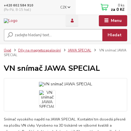
0
ks
+420 602 584 910
CZK
za
0 Kč
(Po-Pá, 8-15 hod.)
Menu
Hledat
Úvod
Díly na magnetozapalování
JAWA SPECIAL
VN snímač JAWA
SPECIAL
VN snímač JAWA SPECIAL
Snímač vysokého napětí na JAWA SPECIAL. Kontaktní trn dosedá přesně
na plošku VN cívky. Vyrobeno na 3D tiskárně ve výborné kvalitě a