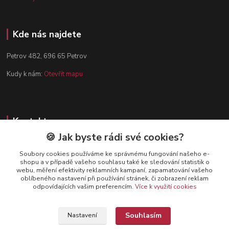
Kde nás najdete
Petrov 482, 696 65 Petrov
Kudy k nám:
Otevřít mapu
Kontakty
🍪 Jak byste rádi své cookies?
Zákaznická podpora
+420 602 584 910
Soubory cookies používáme ke správnému fungování našeho e-
shopu a v případě vašeho souhlasu také ke sledování statistik o
(Po-Pá, 8-15 hod.)
webu, měření efektivity reklamních kampaní, zapamatování vašeho
oblíbeného nastavení při používání stránek, či zobrazení reklam
info@dynamazahradnicek.cz
odpovídajících vašim preferencím.
Více k využití cookies
Souhlasím
Nastavení