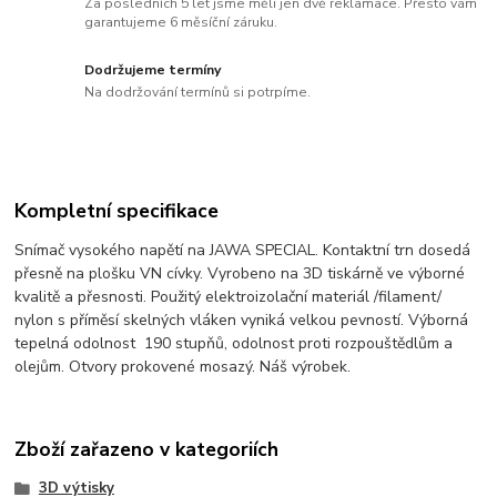
Za posledních 5 let jsme měli jen dvě reklamace. Přesto vám
garantujeme 6 měsíční záruku.
Dodržujeme termíny
Na dodržování termínů si potrpíme.
Kompletní specifikace
Snímač vysokého napětí na JAWA SPECIAL. Kontaktní trn dosedá
přesně na plošku VN cívky. Vyrobeno na 3D tiskárně ve výborné
kvalitě a přesnosti. Použitý elektroizolační materiál /filament/
nylon s příměsí skelných vláken vyniká velkou pevností. Výborná
tepelná odolnost 190 stupňů, odolnost proti rozpouštědlům a
olejům. Otvory prokovené mosazý. Náš výrobek.
Zboží zařazeno v kategoriích
3D výtisky