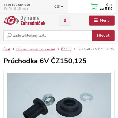
0
ks
+420 602 584 910
CZK
za
0 Kč
(Po-Pá, 8-15 hod.)
Menu
Hledat
Úvod
Díly na magnetozapalování
ČZ 150
Průchodka 6V ČZ150,125
Průchodka 6V ČZ150,125