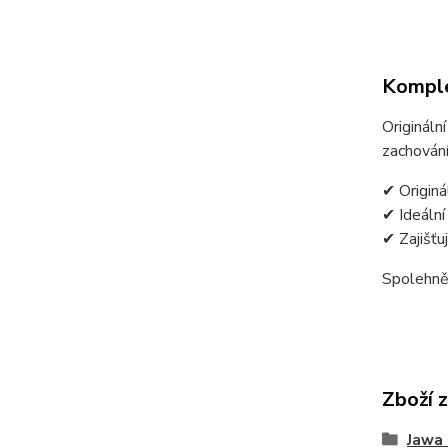
Komple
Origináln
zachování
✔ Originá
✔ Ideální
✔ Zajišťu
Spolehnět
Zboží 
Jawa 