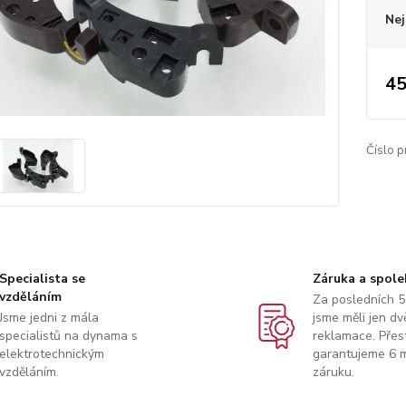
Nej
45
Číslo p
Specialista se
Záruka a spole
vzděláním
Za posledních 5
Jsme jedni z mála
jsme měli jen dv
specialistů na dynama s
reklamace. Přes
elektrotechnickým
garantujeme 6 m
vzděláním.
záruku.