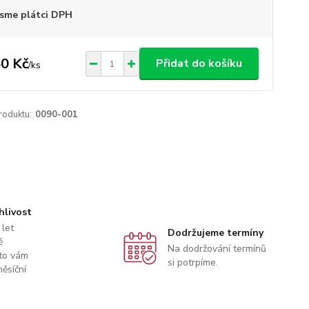
sme plátci DPH
0 Kč
Přidat do košíku
/
ks
roduktu:
0090-001
hlivost
 let
Dodržujeme termíny
ě
Na dodržování termínů
to vám
si potrpíme.
ěsíční