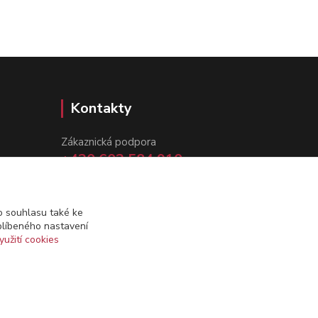
Kontakty
Zákaznická podpora
+420 602 584 910
(Po-Pá, 8-15 hod.)
info@dynamazahradnicek.cz
 souhlasu také ke
blíbeného nastavení
yužití cookies