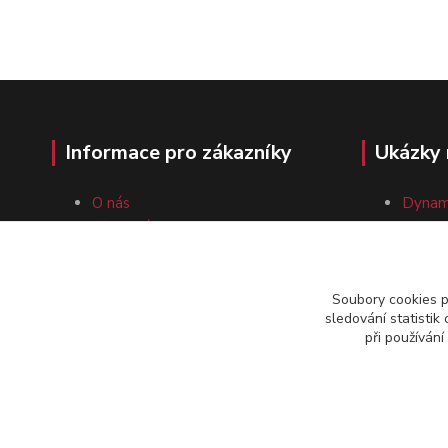
Informace pro zákazníky
Ukázky 
O nás
Dynam
Vše o nákupu
Magne
Obchodní podmínky
Vysoko
Kontakty
Dynam
Soubory cookies 
sledování statisti
při používání