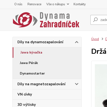
O nás
Renovace
Vše o nákupu
Kontakty
Úvod
D
Díly na dynamozapalování
Držá
Jawa kývačka
Jawa Pérák
Dynamostarter
Díly na magnetozapalování
VN cívky
3D výtisky