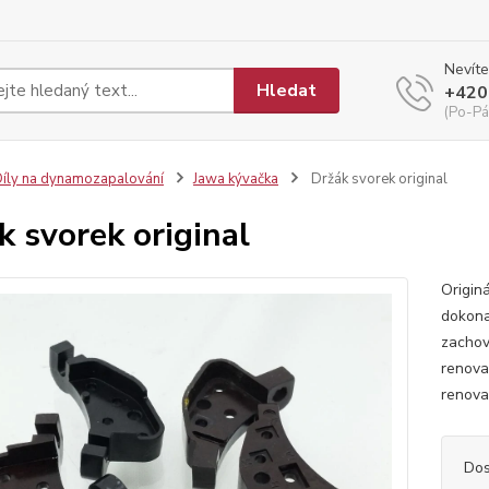
Nevíte
Hledat
+420
(Po-Pá
íly na dynamozapalování
Jawa kývačka
Držák svorek original
k svorek original
Originá
dokona
zachov
renovac
renova
Dos