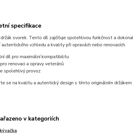
tní specifikace
í držák svorek. Tento díl zajišťuje spolehlivou funkčnost a dokon
 autentického vzhledu a kvality při opravách nebo renovacích.
lní díl pro maximální kompatibilitu
 pro renovaci a opravy veteránů
je spolehlivý provoz
e se na kvalitu a autentický design s tímto originálním držákem
zařazeno v kategoriích
kývačka