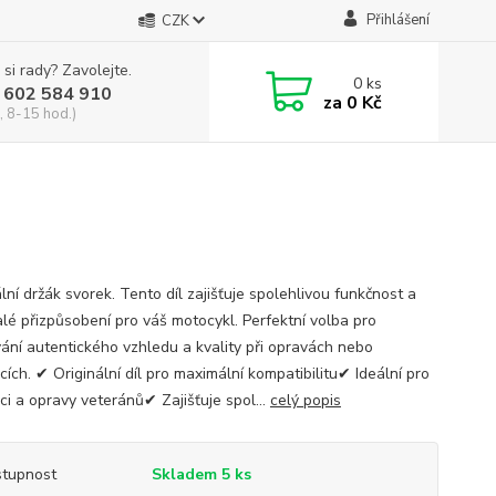
Přihlášení
CZK
 si rady? Zavolejte.
0
ks
 602 584 910
za
0 Kč
, 8-15 hod.)
lní držák svorek. Tento díl zajišťuje spolehlivou funkčnost a
lé přizpůsobení pro váš motocykl. Perfektní volba pro
ání autentického vzhledu a kvality při opravách nebo
ích. ✔ Originální díl pro maximální kompatibilitu✔ Ideální pro
ci a opravy veteránů✔ Zajišťuje spol...
celý popis
tupnost
Skladem 5 ks