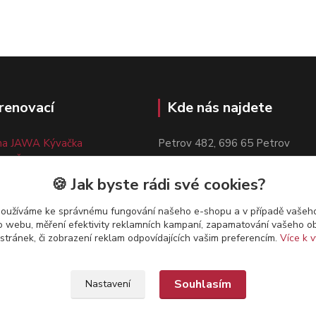
renovací
Kde nás najdete
a JAWA Kývačka
Petrov 482, 696 65 Petrov
to ČZ 150,125,Manet
Kudy k nám:
Otevřít mapu
napěťová cívka ČZ 150/125
🍪 Jak byste rádi své cookies?
a JAWA Pérák
používáme ke správnému fungování našeho e-shopu a v případě vašeho
k o webu, měření efektivity reklamních kampaní, zapamatování vašeho o
 stránek, či zobrazení reklam odpovídajících vašim preferencím.
Více k v
Souhlasím
Nastavení