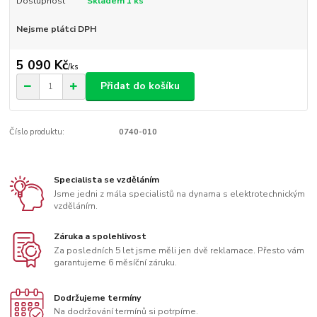
Dostupnost
Skladem 1 ks
Nejsme plátci DPH
5 090 Kč
/
ks
Přidat do košíku
Číslo produktu:
0740-010
Specialista se vzděláním
Jsme jedni z mála specialistů na dynama s elektrotechnickým
vzděláním.
Záruka a spolehlivost
Za posledních 5 let jsme měli jen dvě reklamace. Přesto vám
garantujeme 6 měsíční záruku.
Dodržujeme termíny
Na dodržování termínů si potrpíme.