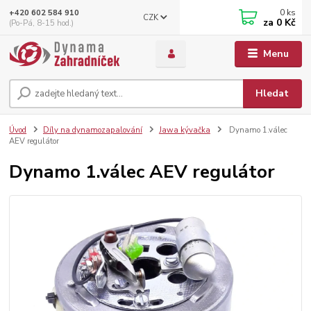
0
ks
+420 602 584 910
CZK
za
0 Kč
(Po-Pá, 8-15 hod.)
Menu
Hledat
Úvod
Díly na dynamozapalování
Jawa kývačka
Dynamo 1.válec
AEV regulátor
Dynamo 1.válec AEV regulátor