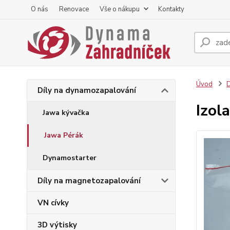
O nás
Renovace
Vše o nákupu
Kontakty
Úvod
D
Díly na dynamozapalování
Izol
Jawa kývačka
Jawa Pérák
Dynamostarter
Díly na magnetozapalování
VN cívky
3D výtisky