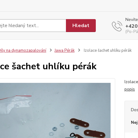
Nevíte
Hledat
+420
(Po-Pá
íly na dynamozapalování
Jawa Pérák
Izolace šachet uhlíku pérák
ace šachet uhlíku pérák
Izolac
popis
Dos
Nej