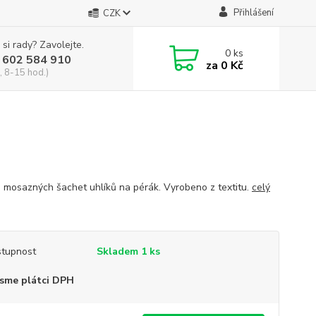
Přihlášení
CZK
 si rady? Zavolejte.
0
ks
 602 584 910
za
0 Kč
, 8-15 hod.)
e mosazných šachet uhlíků na pérák. Vyrobeno z textitu.
celý
tupnost
Skladem 1 ks
sme plátci DPH