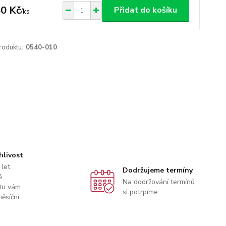
0 Kč
Přidat do košíku
/
ks
roduktu:
0540-010
hlivost
 let
Dodržujeme termíny
ě
Na dodržování termínů
to vám
si potrpíme.
ěsíční