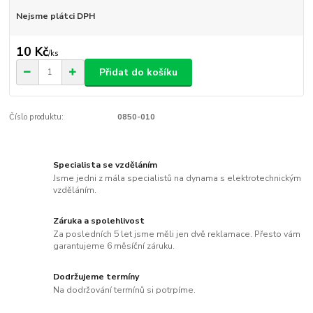
Nejsme plátci DPH
10 Kč
/
ks
Přidat do košíku
Číslo produktu:
0850-010
Specialista se vzděláním
Jsme jedni z mála specialistů na dynama s elektrotechnickým
vzděláním.
Záruka a spolehlivost
Za posledních 5 let jsme měli jen dvě reklamace. Přesto vám
garantujeme 6 měsíční záruku.
Dodržujeme termíny
Na dodržování termínů si potrpíme.