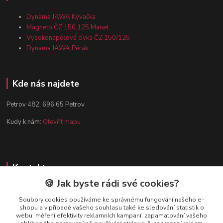
Dynama JAWA Kývačka
Magneto ČZ 150,125,Manet
Vysokonapěťová cívka ČZ 150/125
Dynama JAWA Pérák
Kde nás najdete
Petrov 482, 696 65 Petrov
Kudy k nám:
Otevřít mapu
Kontakty
🍪 Jak byste rádi své cookies?
Zákaznická podpora
+420 602 584 910
Soubory cookies používáme ke správnému fungování našeho e-
shopu a v případě vašeho souhlasu také ke sledování statistik o
(Po-Pá, 8-15 hod.)
webu, měření efektivity reklamních kampaní, zapamatování vašeho