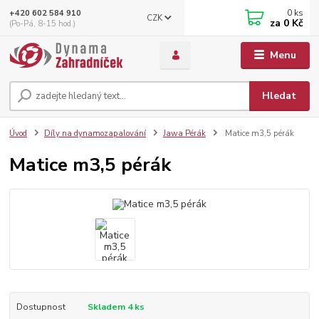
0
ks
+420 602 584 910
CZK
za
0 Kč
(Po-Pá, 8-15 hod.)
Menu
Hledat
Úvod
Díly na dynamozapalování
Jawa Pérák
Matice m3,5 pérák
Matice m3,5 pérák
Dostupnost
Skladem 4 ks