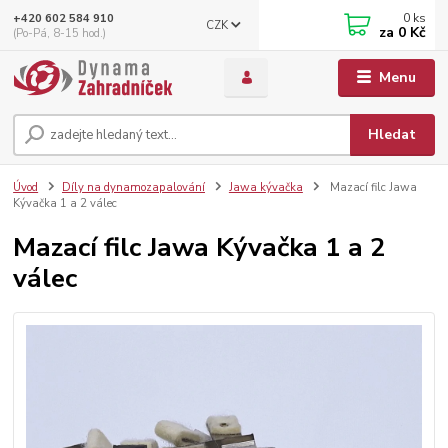
0
ks
+420 602 584 910
CZK
za
0 Kč
(Po-Pá, 8-15 hod.)
Menu
Hledat
Úvod
Díly na dynamozapalování
Jawa kývačka
Mazací filc Jawa
Kývačka 1 a 2 válec
Mazací filc Jawa Kývačka 1 a 2
válec