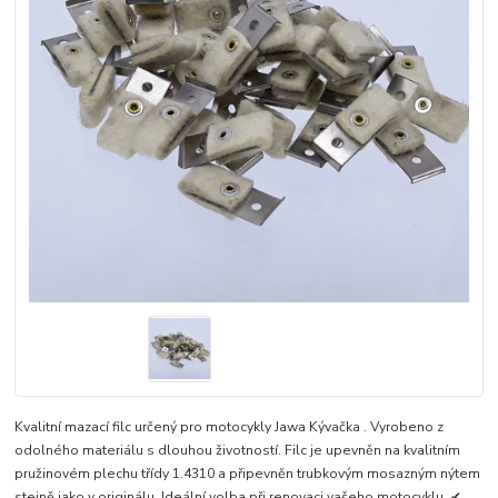
Kvalitní mazací filc určený pro motocykly Jawa Kývačka . Vyrobeno z
odolného materiálu s dlouhou životností. Filc je upevněn na kvalitním
pružinovém plechu třídy 1.4310 a připevněn trubkovým mosazným nýtem
stejně jako v originálu. Ideální volba při renovaci vašeho motocyklu. ✔