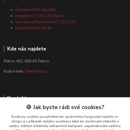
Dynama JAWA Kývačka
Magneto ČZ 150,125,Manet
Vysokonapěťová cívka ČZ 150/125
Dynama JAWA Pérák
Kde nás najdete
Petrov 482, 696 65 Petrov
Kudy k nám:
Otevřít mapu
Kontakty
🍪 Jak byste rádi své cookies?
Zákaznická podpora
+420 602 584 910
Soubory cookies používáme ke správnému fungování našeho e-
shopu a v případě vašeho souhlasu také ke sledování statistik o
(Po-Pá, 8-15 hod.)
webu, měření efektivity reklamních kampaní, zapamatování vašeho