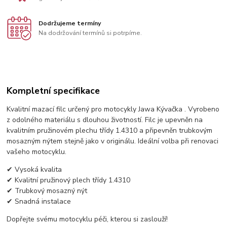
Dodržujeme termíny
Na dodržování termínů si potrpíme.
Kompletní specifikace
Kvalitní mazací filc určený pro motocykly Jawa Kývačka . Vyrobeno
z odolného materiálu s dlouhou životností. Filc je upevněn na
kvalitním pružinovém plechu třídy 1.4310 a připevněn trubkovým
mosazným nýtem stejně jako v originálu. Ideální volba při renovaci
vašeho motocyklu.
✔ Vysoká kvalita
✔ Kvalitní pružinový plech třídy 1.4310
✔ Trubkový mosazný nýt
✔ Snadná instalace
Dopřejte svému motocyklu péči, kterou si zaslouží!