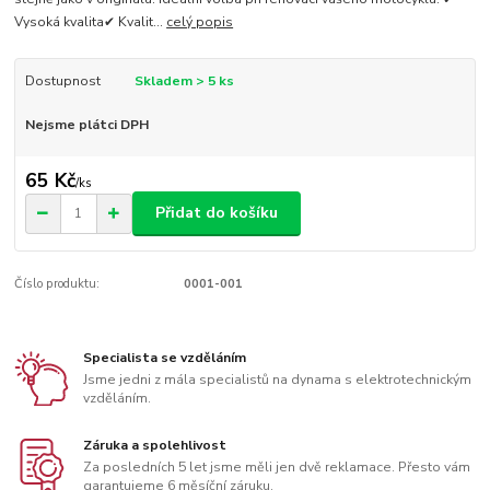
Vysoká kvalita✔ Kvalit...
celý popis
Dostupnost
Skladem > 5 ks
Nejsme plátci DPH
65 Kč
/
ks
Přidat do košíku
Číslo produktu:
0001-001
Specialista se vzděláním
Jsme jedni z mála specialistů na dynama s elektrotechnickým
vzděláním.
Záruka a spolehlivost
Za posledních 5 let jsme měli jen dvě reklamace. Přesto vám
garantujeme 6 měsíční záruku.