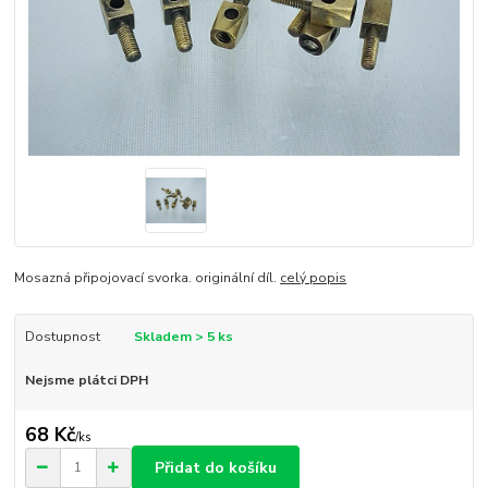
Mosazná připojovací svorka. originální díl.
celý popis
Dostupnost
Skladem > 5 ks
Nejsme plátci DPH
68 Kč
/
ks
Přidat do košíku