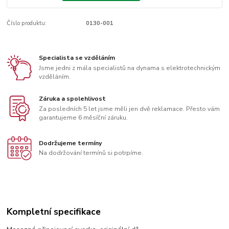
Číslo produktu:
0130-001
Specialista se vzděláním
Jsme jedni z mála specialistů na dynama s elektrotechnickým
vzděláním.
Záruka a spolehlivost
Za posledních 5 let jsme měli jen dvě reklamace. Přesto vám
garantujeme 6 měsíční záruku.
Dodržujeme termíny
Na dodržování termínů si potrpíme.
Kompletní specifikace