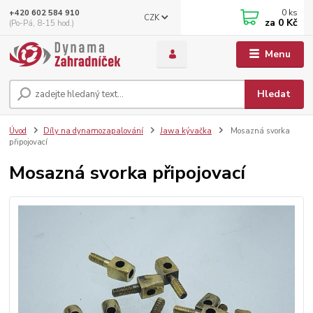
0
ks
+420 602 584 910
CZK
za
0 Kč
(Po-Pá, 8-15 hod.)
Menu
Hledat
Úvod
Díly na dynamozapalování
Jawa kývačka
Mosazná svorka
připojovací
Mosazná svorka připojovací