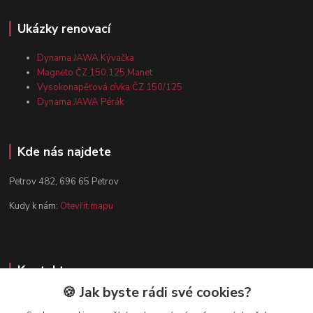
Ukázky renovací
Dynama JAWA Kývačka
Magneto ČZ 150,125,Manet
Vysokonapěťová cívka ČZ 150/125
Dynama JAWA Pérák
Kde nás najdete
Petrov 482, 696 65 Petrov
Kudy k nám:
Otevřít mapu
Kontakty
🍪 Jak byste rádi své cookies?
Zákaznická podpora