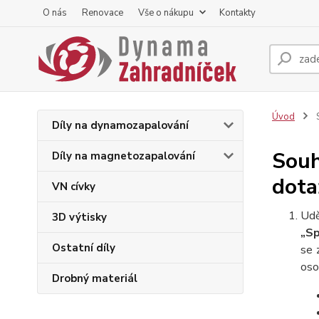
O nás
Renovace
Vše o nákupu
Kontakty
Úvod
S
Díly na dynamozapalování
Souh
Díly na magnetozapalování
dota
VN cívky
Udě
3D výtisky
„Sp
Ostatní díly
se 
oso
Drobný materiál