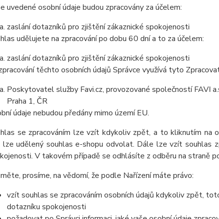
e uvedené osobní údaje budou zpracovány za účelem:
zaslání dotazníků pro zjištění zákaznické spokojenosti
hlas udělujete na zpracování po dobu 60 dní a to za účelem:
zaslání dotazníků pro zjištění zákaznické spokojenosti
zpracování těchto osobních údajů Správce využívá tyto Zpracova
Poskytovatel služby Favi.cz, provozované společností FAVI a
Praha 1, ČR
bní údaje nebudou předány mimo území EU.
hlas se zpracováním lze vzít kdykoliv zpět, a to kliknutím na 
 lze udělený souhlas e-shopu odvolat. Dále lze vzít souhlas z
kojenosti. V takovém případě se odhlásíte z odběru na straně p
měte, prosíme, na vědomí, že podle Nařízení máte právo:
vzít souhlas se zpracováním osobních údajů kdykoliv zpět, tot
dotazníku spokojenosti
požadovat po Správci informaci, jaké vaše osobní údaje zpraco