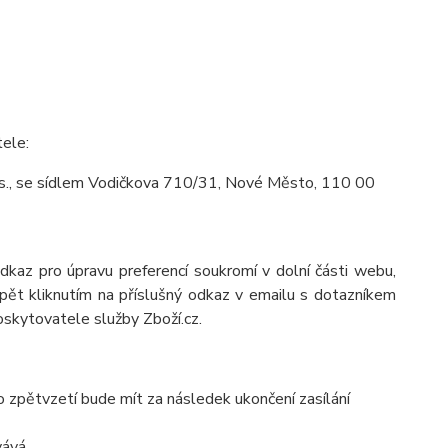
tele:
.s., se sídlem Vodičkova 710/31, Nové Město, 110 00
odkaz pro úpravu preferencí soukromí v dolní části webu,
pět kliknutím na příslušný odkaz v emailu s dotazníkem
oskytovatele služby Zboží.cz.
o zpětvzetí bude mít za následek ukončení zasílání
vává