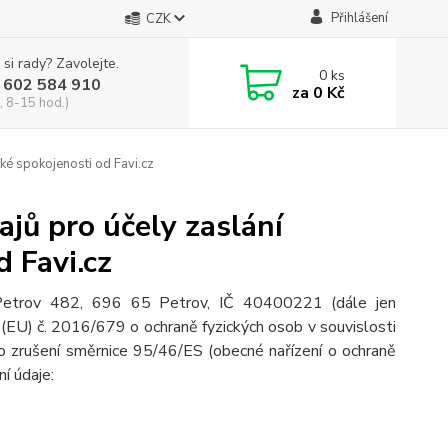
Přihlášení
CZK
 si rady? Zavolejte.
0
ks
 602 584 910
za
0 Kč
, 8-15 hod.)
ké spokojenosti od Favi.cz
jů pro účely zaslání
 Favi.cz
 Petrov 482, 696 65 Petrov, IČ 40400221 (dále jen
(EU) č. 2016/679 o ochraně fyzických osob v souvislosti
o zrušení směrnice 95/46/ES (obecné nařízení o ochraně
ní údaje: