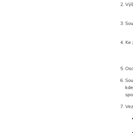
Výš
Sou
Ke 
Oso
Sou
kde
spo
Vez