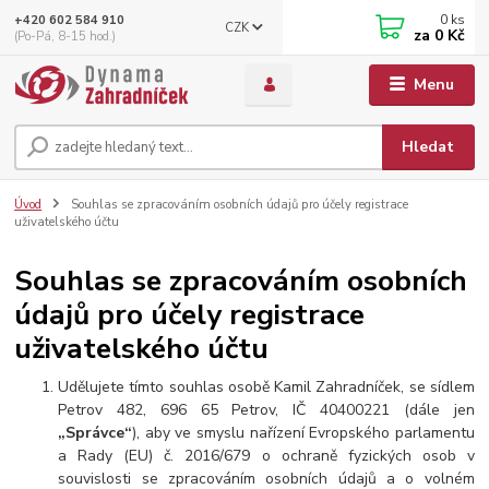
0
ks
+420 602 584 910
CZK
za
0 Kč
(Po-Pá, 8-15 hod.)
Menu
Hledat
Úvod
Souhlas se zpracováním osobních údajů pro účely registrace
uživatelského účtu
Souhlas se zpracováním osobních
údajů pro účely registrace
uživatelského účtu
Udělujete tímto souhlas osobě Kamil Zahradníček, se sídlem
Petrov 482, 696 65 Petrov, IČ 40400221 (dále jen
„Správce“
), aby ve smyslu nařízení Evropského parlamentu
a Rady (EU) č. 2016/679 o ochraně fyzických osob v
souvislosti se zpracováním osobních údajů a o volném