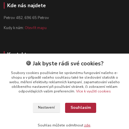
Kde nás najdete
Petrov 482, 696 65 Petrov
Kudy k nám:
Otevřít mapu
Kontakty
🍪 Jak byste rádi své cookies?
Zákaznická podpora
+420 602 584 910
Soubory cookies používáme ke správnému fungování našeho e-
shopu a v případě vašeho souhlasu také ke sledování statistik o
(Po-Pá, 8-15 hod.)
webu, měření efektivity reklamních kampaní, zapamatování vašeho
oblíbeného nastavení při používání stránek, či zobrazení reklam
info@dynamazahradnicek.cz
odpovídajících vašim preferencím.
Více k využití cookies
Souhlasím
Nastavení
Souhlas můžete odmítnout
zde
.