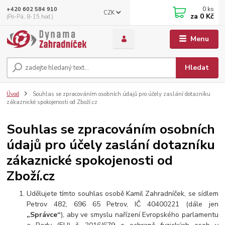
0
ks
+420 602 584 910
CZK
za
0 Kč
(Po-Pá, 8-15 hod.)
Menu
Hledat
Úvod
Souhlas se zpracováním osobních údajů pro účely zaslání dotazníku
zákaznické spokojenosti od Zboží.cz
Souhlas se zpracováním osobních
údajů pro účely zaslání dotazníku
zákaznické spokojenosti od
Zboží.cz
Udělujete tímto souhlas osobě Kamil Zahradníček, se sídlem
Petrov 482, 696 65 Petrov, IČ 40400221 (dále jen
„Správce“
), aby ve smyslu nařízení Evropského parlamentu