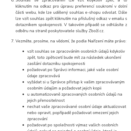
Souhlas se zpracováním lze vzít kdykoliv zpět, a to
kliknutím na odkaz pro úpravu preferencí soukromí v dolní
části webu, kde lze udělený souhlas e-shopu odvolat. Dále
lze vzít souhlas zpět kliknutím na příslušný odkaz v emailu s
dotazníkem spokojenosti. V takovém případě se odhlásíte z
odběru na straně poskytovatele služby Zboží.cz.
Vezměte, prosíme, na vědomí, že podle Nařízení máte právo:
vzít souhlas se zpracováním osobních údajů kdykoliv
zpět, toto zpětvzetí bude mít za následek ukončení
zasílání dotazníku spokojenosti
požadovat po Správci informaci, jaké vaše osobní
údaje zpracovává
vyžádat si u Správce přístup k vašim zpracovávaným
osobním údajům a požadovat jejich kopii
u automatizovaně zpracovaných osobních údajů na
jejich přenositelnost
nechat vaše zpracovávané osobní údaje aktualizovat
nebo opravit, popřípadě požadovat omezení jejich
zpracování
požadovat po společnosti výmaz vašich osobních