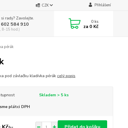
Přihlášení
CZK
 si rady? Zavolejte.
0
ks
 602 584 910
za
0 Kč
, 8-15 hod.)
ka pérák
k
ka pod závlačku kladívka pérák
celý popis
tupnost
Skladem > 5 ks
sme plátci DPH
 Kč
Přidat do košíku
/
ks