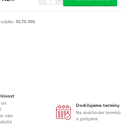
roduktu:
0170-001
hlivost
 let
Dodržujeme termíny
ě
Na dodržování termínů
to vám
si potrpíme.
ěsíční