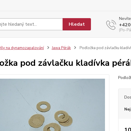
Nevíte
Hledat
+420
(Po-Pá
íly na dynamozapalování
Jawa Pérák
Podložka pod závlačku kladív
ožka pod závlačku kladívka pérá
Podlož
Dos
Nej
10