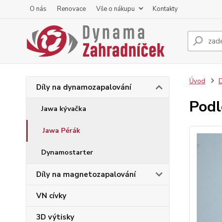
O nás
Renovace
Vše o nákupu
Kontakty
Úvod
D
Díly na dynamozapalování
Podl
Jawa kývačka
Jawa Pérák
Dynamostarter
Díly na magnetozapalování
VN cívky
3D výtisky