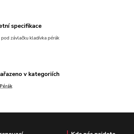
tní specifikace
 pod závlačku kladívka pérák
zařazeno v kategoriích
Pérák