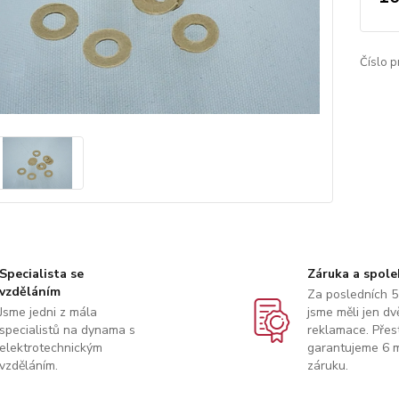
Číslo p
Specialista se
Záruka a spole
vzděláním
Za posledních 5
Jsme jedni z mála
jsme měli jen dv
specialistů na dynama s
reklamace. Přes
elektrotechnickým
garantujeme 6 m
vzděláním.
záruku.