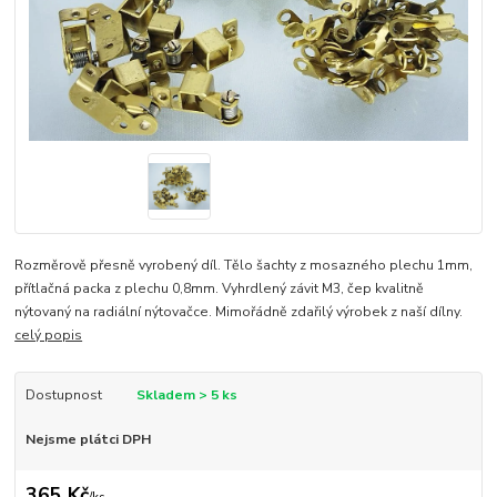
Rozměrově přesně vyrobený díl. Tělo šachty z mosazného plechu 1mm,
přítlačná packa z plechu 0,8mm. Vyhrdlený závit M3, čep kvalitně
nýtovaný na radiální nýtovačce. Mimořádně zdařilý výrobek z naší dílny.
celý popis
Dostupnost
Skladem > 5 ks
Nejsme plátci DPH
365 Kč