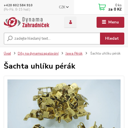
0
ks
+420 602 584 910
CZK
za
0 Kč
(Po-Pá, 8-15 hod.)
Menu
Hledat
Úvod
Díly na dynamozapalování
Jawa Pérák
Šachta uhlíku pérák
Šachta uhlíku pérák