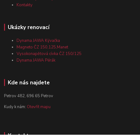
Kontakty
Ukázky renovací
Dynama JAWA Kývačka
Magneto ČZ 150,125,Manet
Vysokonapěťová cívka ČZ 150/125
Dynama JAWA Pérák
Kde nás najdete
Petrov 482, 696 65 Petrov
Kudy k nám:
Otevřít mapu
Kontakty