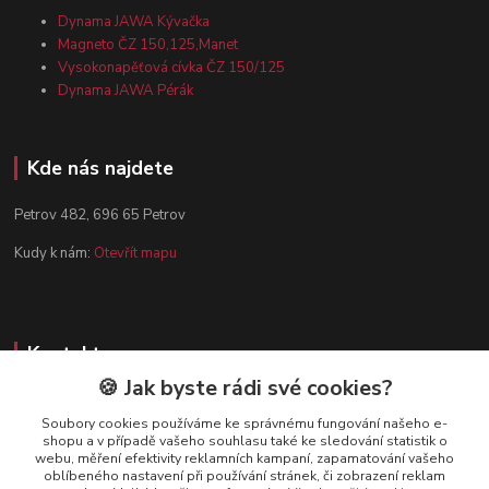
Dynama JAWA Kývačka
Magneto ČZ 150,125,Manet
Vysokonapěťová cívka ČZ 150/125
Dynama JAWA Pérák
Kde nás najdete
Petrov 482, 696 65 Petrov
Kudy k nám:
Otevřít mapu
Kontakty
🍪 Jak byste rádi své cookies?
Zákaznická podpora
+420 602 584 910
Soubory cookies používáme ke správnému fungování našeho e-
shopu a v případě vašeho souhlasu také ke sledování statistik o
(Po-Pá, 8-15 hod.)
webu, měření efektivity reklamních kampaní, zapamatování vašeho
oblíbeného nastavení při používání stránek, či zobrazení reklam
info@dynamazahradnicek.cz