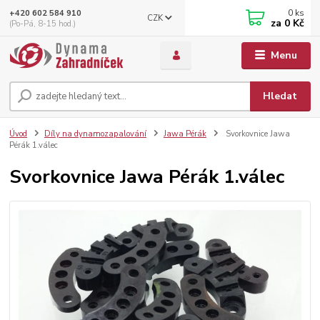
0
ks
+420 602 584 910
CZK
za
0 Kč
(Po-Pá, 8-15 hod.)
Menu
Hledat
Úvod
Díly na dynamozapalování
Jawa Pérák
Svorkovnice Jawa
Pérák 1.válec
Svorkovnice Jawa Pérák 1.válec