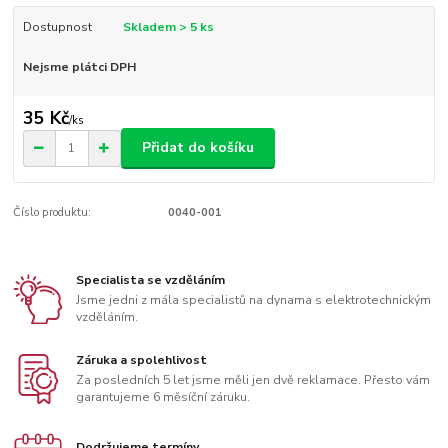
Dostupnost
Skladem > 5 ks
Nejsme plátci DPH
35 Kč
/
ks
Přidat do košíku
Číslo produktu:
0040-001
Specialista se vzděláním
Jsme jedni z mála specialistů na dynama s elektrotechnickým
vzděláním.
Záruka a spolehlivost
Za posledních 5 let jsme měli jen dvě reklamace. Přesto vám
garantujeme 6 měsíční záruku.
Dodržujeme termíny