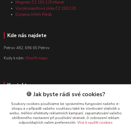
Magneto ČZ 150,125,Manet
Vysokonapěťová cívka ČZ 150/125
Dynama JAWA Pérák
Kde nás najdete
Petrov 482, 696 65 Petrov
Kudy k nám:
Otevřít mapu
Kontakty
🍪 Jak byste rádi své cookies?
Zákaznická podpora
+420 602 584 910
Soubory cookies používáme ke správnému fungování našeho e-
shopu a v případě vašeho souhlasu také ke sledování statistik o
(Po-Pá, 8-15 hod.)
webu, měření efektivity reklamních kampaní, zapamatování vašeho
oblíbeného nastavení při používání stránek, či zobrazení reklam
info@dynamazahradnicek.cz
odpovídajících vašim preferencím.
Více k využití cookies