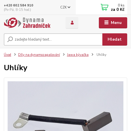
0
ks
+420 602 584 910
CZK
za
0 Kč
(Po-Pá, 8-15 hod.)
Menu
Hledat
Úvod
Díly na dynamozapalování
Jawa kývačka
Uhlíky
Uhlíky