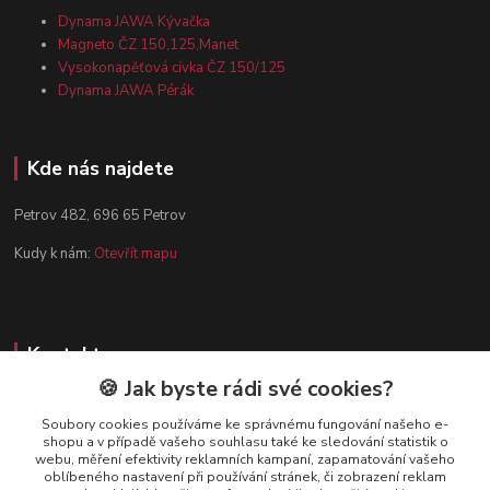
Dynama JAWA Kývačka
Magneto ČZ 150,125,Manet
Vysokonapěťová cívka ČZ 150/125
Dynama JAWA Pérák
Kde nás najdete
Petrov 482, 696 65 Petrov
Kudy k nám:
Otevřít mapu
Kontakty
🍪 Jak byste rádi své cookies?
Zákaznická podpora
+420 602 584 910
Soubory cookies používáme ke správnému fungování našeho e-
shopu a v případě vašeho souhlasu také ke sledování statistik o
(Po-Pá, 8-15 hod.)
webu, měření efektivity reklamních kampaní, zapamatování vašeho
oblíbeného nastavení při používání stránek, či zobrazení reklam
info@dynamazahradnicek.cz