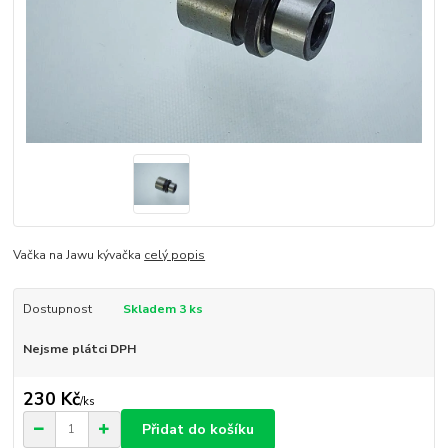
Vačka na Jawu kývačka
celý popis
Dostupnost
Skladem 3 ks
Nejsme plátci DPH
230 Kč
/
ks
Přidat do košíku