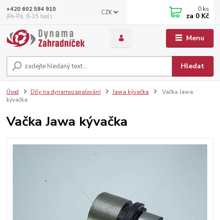
0
ks
+420 602 584 910
CZK
za
0 Kč
(Po-Pá, 8-15 hod.)
Menu
Hledat
Úvod
Díly na dynamozapalování
Jawa kývačka
Vačka Jawa
kývačka
Vačka Jawa kývačka