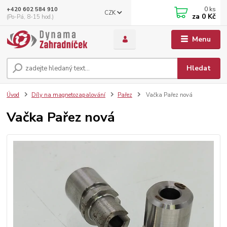
0
ks
+420 602 584 910
CZK
za
0 Kč
(Po-Pá, 8-15 hod.)
Menu
Hledat
Úvod
Díly na magnetozapalování
Pařez
Vačka Pařez nová
Vačka Pařez nová