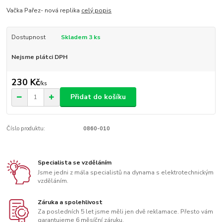
Vačka Pařez- nová replika
celý popis
Dostupnost
Skladem 3 ks
Nejsme plátci DPH
230 Kč
/
ks
Přidat do košíku
Číslo produktu:
0860-010
Specialista se vzděláním
Jsme jedni z mála specialistů na dynama s elektrotechnickým
vzděláním.
Záruka a spolehlivost
Za posledních 5 let jsme měli jen dvě reklamace. Přesto vám
garantujeme 6 měsíční záruku.