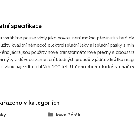
tní specifikace
u vyrábíme pouze vždy jako novou, není možno převinutí staré cív
užity kvalitní německé elektroizolační laky a izolační pásky s
ého jádra jsou použity nové transformátorové plechy s oboustran
mi nýty z důvodu zamezení bludných proudů v jádru. Zkrátka magne
cívkou najezdíte dalších 100 let.
Určeno do hluboké spínačky
zařazeno v kategoriích
vky
Jawa Pérák