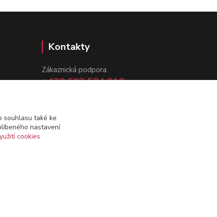
Kontakty
Zákaznická podpora
+420 602 584 910
(Po-Pá, 8-15 hod.)
info@dynamazahradnicek.cz
 souhlasu také ke
blíbeného nastavení
yužití cookies
Vytvořeno na
Eshop-rychle.cz