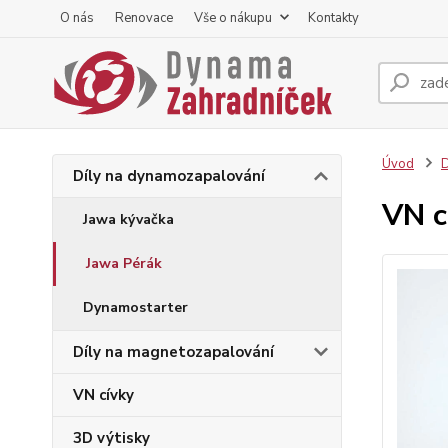
O nás
Renovace
Vše o nákupu
Kontakty
Úvod
D
Díly na dynamozapalování
VN c
Jawa kývačka
Jawa Pérák
Dynamostarter
Díly na magnetozapalování
VN cívky
3D výtisky