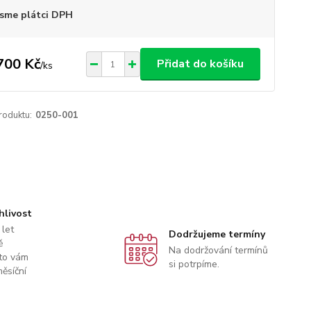
sme plátci DPH
700 Kč
Přidat do košíku
/
ks
roduktu:
0250-001
hlivost
 let
Dodržujeme termíny
ě
Na dodržování termínů
to vám
si potrpíme.
ěsíční