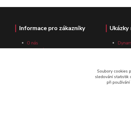
Informace pro zákazníky
Ukázky 
O nás
Dynam
Vše o nákupu
Magne
Obchodní podmínky
Vysoko
Kontakty
Dynam
Soubory cookies 
sledování statisti
při používání