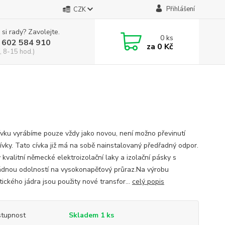
Přihlášení
CZK
 si rady? Zavolejte.
0
ks
 602 584 910
za
0 Kč
, 8-15 hod.)
ívku vyrábíme pouze vždy jako novou, není možno převinutí
cívky. Tato cívka již má na sobě nainstalovaný předřadný odpor.
 kvalitní německé elektroizolační laky a izolační pásky s
dnou odolností na vysokonapěťový průraz.Na výrobu
ického jádra jsou použity nové transfor...
celý popis
tupnost
Skladem 1 ks