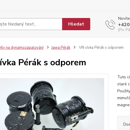
Nevíte
Hledat
+420
(Po-Pá
íly na dynamozapalování
Jawa Pérák
VN cívka Pérák s odporem
ívka Pérák s odporem
Tuto c
staré 
Použity
mimořá
magnet
Dos