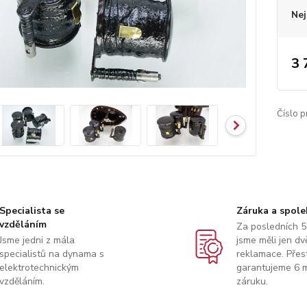
Nej
3 
Číslo p
Specialista se
Záruka a spole
vzděláním
Za posledních 5
Jsme jedni z mála
jsme měli jen dv
specialistů na dynama s
reklamace. Přes
elektrotechnickým
garantujeme 6 m
vzděláním.
záruku.