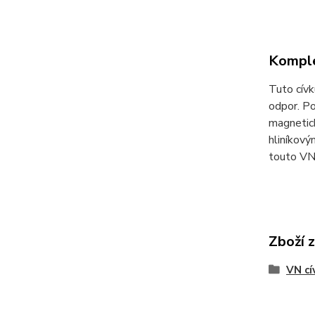
Komple
Tuto cívk
odpor. Po
magnetick
hliníkový
touto VN 
Zboží 
VN cí