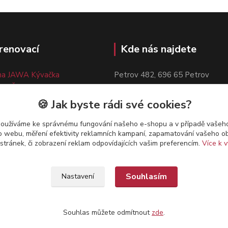
renovací
Kde nás najdete
a JAWA Kývačka
Petrov 482, 696 65 Petrov
to ČZ 150,125,Manet
Kudy k nám:
Otevřít mapu
napěťová cívka ČZ 150/125
🍪 Jak byste rádi své cookies?
a JAWA Pérák
používáme ke správnému fungování našeho e-shopu a v případě vašeho
k o webu, měření efektivity reklamních kampaní, zapamatování vašeho o
 stránek, či zobrazení reklam odpovídajících vašim preferencím.
Více k v
Souhlasím
Nastavení
Souhlas můžete odmítnout
zde
.