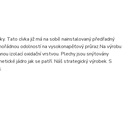
ky. Tato cívka již má na sobě nainstalovaný předřadný
 mimořádnou odolností na vysokonapěťový průraz.Na výrobu
ou izolací oxidační vrstvou. Plechy jsou snýtovány
tické jádro jak se patří. Náš strategický výrobek. S
.